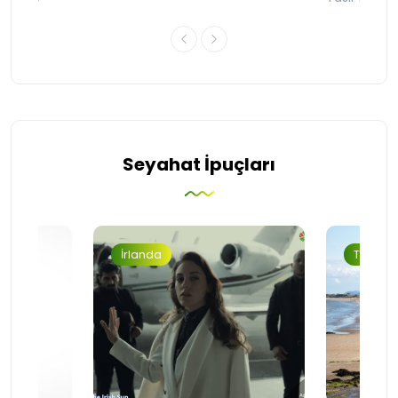
Seyahat İpuçları
İrlanda
Turizm