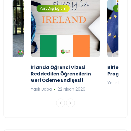
Yurt Dışı Eğitim
İngilter
ty
İrlanda Öğrenci Vizesi
Birleşik 
lıyor
Reddedilen Öğrencilerin
Programı
Geri Ödeme Endişesi!
2025
Yasir Baba
Yasir Baba
22 Nisan 2026