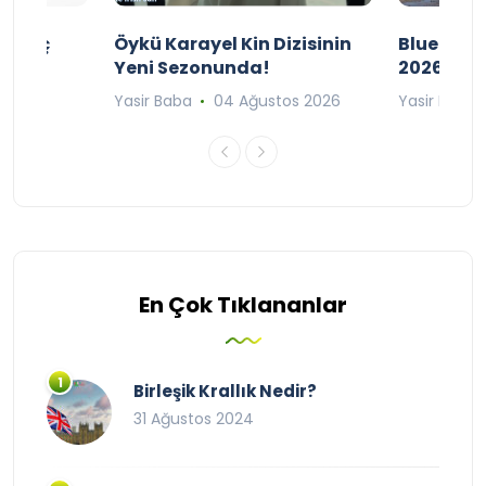
ı Maç
Öykü Karayel Kin Dizisinin
Blue Flag
Yeni Sezonunda!
2026
n 2026
Yasir Baba
04 Ağustos 2026
Yasir Baba
En Çok Tıklananlar
Birleşik Krallık Nedir?
31 Ağustos 2024