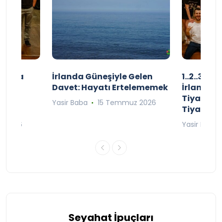
şınızda
İrlanda Güneşiyle Gelen
1..2..3.. 
kçe
Davet: Hayatı Ertelememek
İrlanda’n
;
Tiyatro T
Yasir Baba
15 Temmuz 2026
Tiyatrol
an 2026
Yasir Baba
Seyahat İpuçları