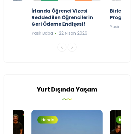
ty
İrlanda Öğrenci Vizesi
Birleşik 
lıyor
Reddedilen Öğrencilerin
Programı
Geri Ödeme Endişesi!
2025
Yasir Baba
Yasir Baba
22 Nisan 2026
Yurt Dışında Yaşam
İrlanda
İrlanda