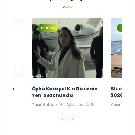
İrlanda
Turizm
ı Maç
Öykü Karayel Kin Dizisinin
Blue Flag
Yeni Sezonunda!
2026
n 2026
Yasir Baba
04 Ağustos 2026
Yasir Baba