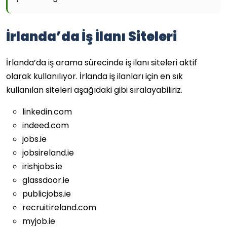
İrlanda’da İş İlanı Siteleri
İrlanda’da iş arama sürecinde iş ilanı siteleri aktif
olarak kullanılıyor. İrlanda iş ilanları için en sık
kullanılan siteleri aşağıdaki gibi sıralayabiliriz.
linkedin.com
indeed.com
jobs.ie
jobsireland.ie
irishjobs.ie
glassdoor.ie
publicjobs.ie
recruitireland.com
myjob.ie