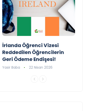
İrlanda Öğrenci Vizesi
Birleşik Krall
Reddedilen Öğrencilerin
Programını G
Geri Ödeme Endişesi!
Yasir Baba
16 Ni
Yasir Baba
22 Nisan 2026