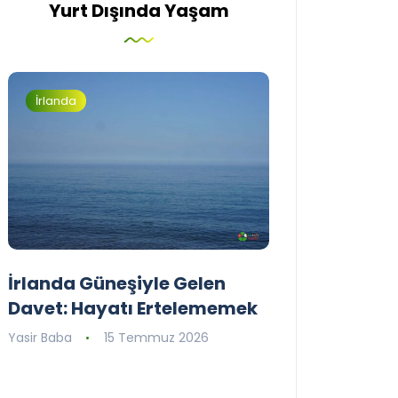
Yurt Dışında Yaşam
İrlanda
İrlanda
İrlanda Güneşiyle Gelen
1..2..3.. Perde
Davet: Hayatı Ertelememek
İrlanda’nın il
Tiyatro Toplu
Yasir Baba
15 Temmuz 2026
Tiyatroloo!
Yasir Baba
30 Ha