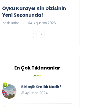
Öykü Karayel Kin Dizisinin
Blue Flag Beac
Yeni Sezonunda!
2026
Yasir Baba
04 Ağustos 2026
Yasir Baba
09 T
En Çok Tıklananlar
Birleşik Krallık Nedir?
31 Ağustos 2024