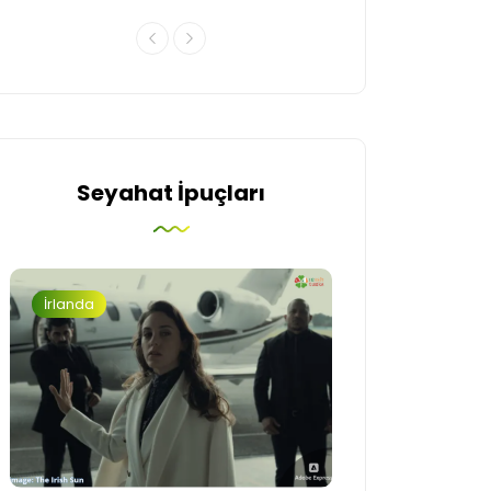
Seyahat İpuçları
İrlanda
Turizm