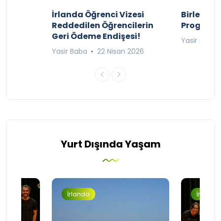
ty
İrlanda Öğrenci Vizesi
Birleşik 
lıyor
Reddedilen Öğrencilerin
Programı
Geri Ödeme Endişesi!
2025
Yasir Baba
Yasir Baba
22 Nisan 2026
Yurt Dışında Yaşam
İrlanda
İrlanda