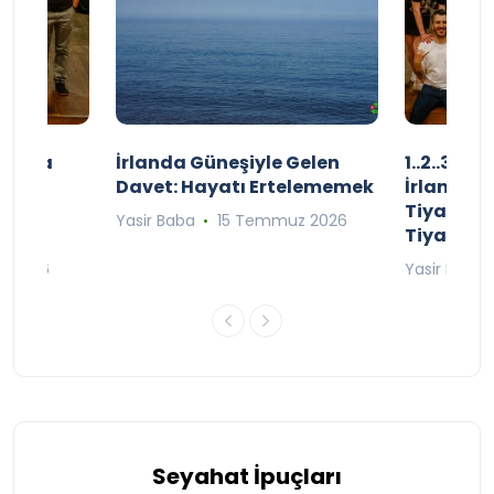
şınızda
İrlanda Güneşiyle Gelen
1..2..3.. 
kçe
Davet: Hayatı Ertelememek
İrlanda’n
;
Tiyatro T
Yasir Baba
15 Temmuz 2026
Tiyatrol
an 2026
Yasir Baba
Seyahat İpuçları