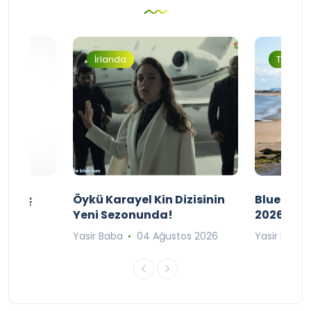
İrlanda
Turizm
ı Maç
Öykü Karayel Kin Dizisinin
Blue Flag
Yeni Sezonunda!
2026
n 2026
Yasir Baba
04 Ağustos 2026
Yasir Baba