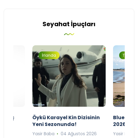
Seyahat İpuçları
İrlanda
Turizm
ı Maç
Öykü Karayel Kin Dizisinin
Blue Flag
Yeni Sezonunda!
2026
n 2026
Yasir Baba
04 Ağustos 2026
Yasir Baba