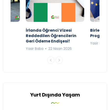
ty
İrlanda Öğrenci Vizesi
Birleşik 
lıyor
Reddedilen Öğrencilerin
Programı
Geri Ödeme Endişesi!
2025
Yasir Baba
Yasir Baba
22 Nisan 2026
Yurt Dışında Yaşam