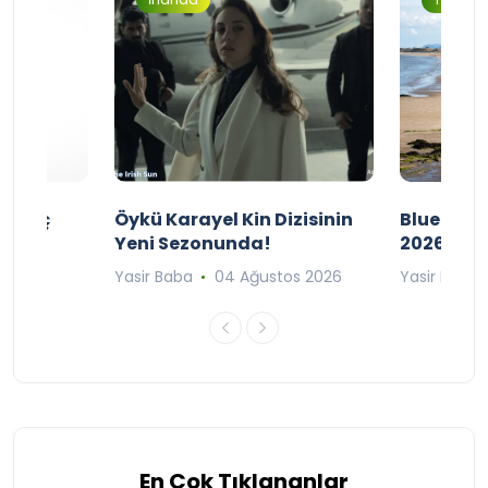
ı Maç
Öykü Karayel Kin Dizisinin
Blue Flag
Yeni Sezonunda!
2026
n 2026
Yasir Baba
04 Ağustos 2026
Yasir Baba
En Çok Tıklananlar