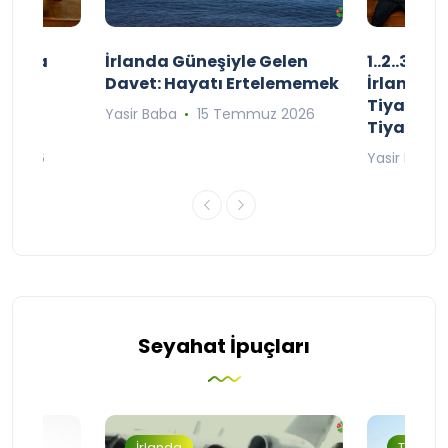
şınızda
İrlanda Güneşiyle Gelen
1..2..3.. 
kçe
Davet: Hayatı Ertelememek
İrlanda’n
;
Tiyatro T
Yasir Baba
15 Temmuz 2026
Tiyatrol
an 2026
Yasir Baba
Seyahat İpuçları
İrlanda
Turizm