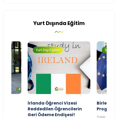
Yurt Dışında Eğitim
Yurt Dışı Eğitim
İngilter
ty
İrlanda Öğrenci Vizesi
Birleşik 
lıyor
Reddedilen Öğrencilerin
Programı
Geri Ödeme Endişesi!
2025
Yasir Baba