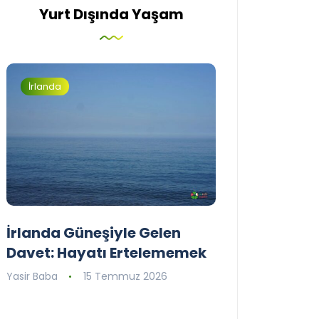
Yurt Dışında Yaşam
İrlanda
İrlanda
İrlanda Güneşiyle Gelen
1..2..3.. Perde
Davet: Hayatı Ertelememek
İrlanda’nın il
Tiyatro Toplu
Yasir Baba
15 Temmuz 2026
Tiyatroloo!
Yasir Baba
30 Ha