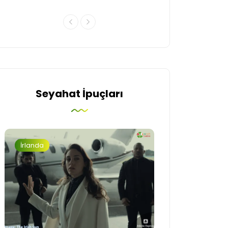
Seyahat İpuçları
İrlanda
Turizm