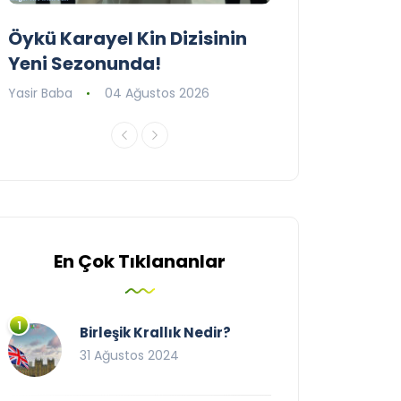
Öykü Karayel Kin Dizisinin
Blue Flag Beac
Yeni Sezonunda!
2026
Yasir Baba
04 Ağustos 2026
Yasir Baba
09 T
En Çok Tıklananlar
Birleşik Krallık Nedir?
31 Ağustos 2024