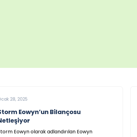
cak 28, 2025
Storm Eowyn’un Bilançosu
Netleşiyor
Storm Eowyn olarak adlandırılan Eowyn
Yurt Dışı Eğitim