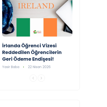
İrlanda Öğrenci Vizesi
Birleşik Krall
Reddedilen Öğrencilerin
Programını G
Geri Ödeme Endişesi!
Yasir Baba
16 Ni
Yasir Baba
22 Nisan 2026