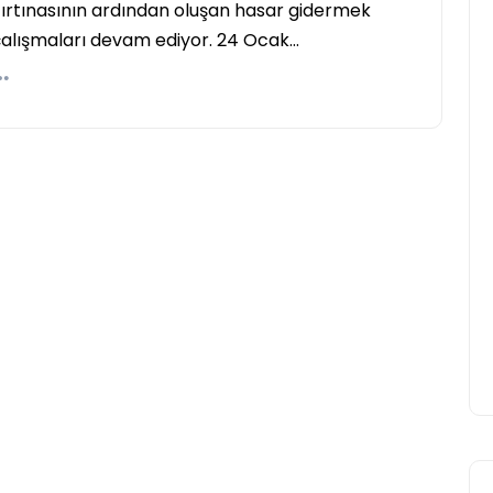
Fırtınasının ardından oluşan hasar gidermek
çalışmaları devam ediyor. 24 Ocak…
UCD Turkish Society
Faaliyetlerine Başlıyor
Yasir Baba
24 Eylül 2025