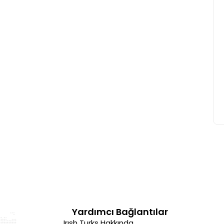
Yardımcı Bağlantılar
Irısh Turks Hakkında