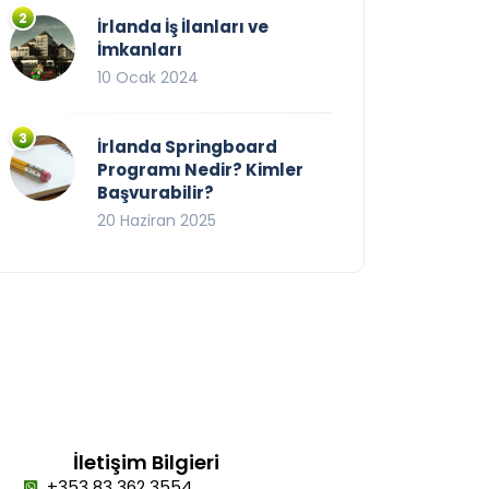
İrlanda İş İlanları ve
İmkanları
10 Ocak 2024
İrlanda Springboard
Programı Nedir? Kimler
Başvurabilir?
20 Haziran 2025
İletişim Bilgieri
+353 83 362 3554