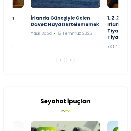
şınızda
İrlanda Güneşiyle Gelen
1..2..3.. 
kçe
Davet: Hayatı Ertelememek
İrlanda’n
;
Tiyatro T
Yasir Baba
15 Temmuz 2026
Tiyatrol
an 2026
Yasir Baba
Seyahat İpuçları
İrlanda
Turizm