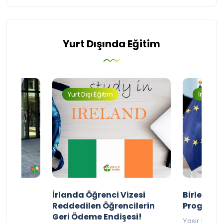
Yurt Dışında Eğitim
Yurt Dışı Eğitim
İngilter
ty
İrlanda Öğrenci Vizesi
Birleşik 
lıyor
Reddedilen Öğrencilerin
Programı
Geri Ödeme Endişesi!
2025
Yasir Baba