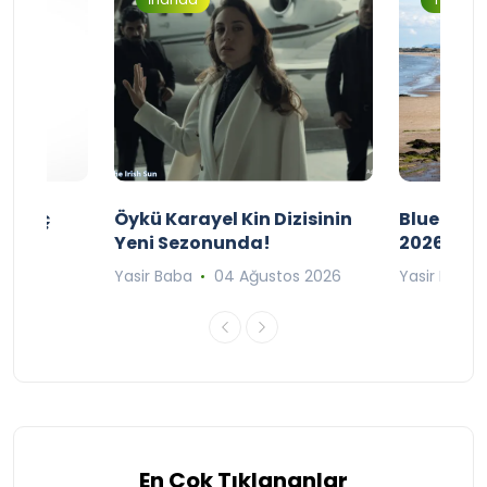
ı Maç
Öykü Karayel Kin Dizisinin
Blue Flag
Yeni Sezonunda!
2026
n 2026
Yasir Baba
04 Ağustos 2026
Yasir Baba
En Çok Tıklananlar