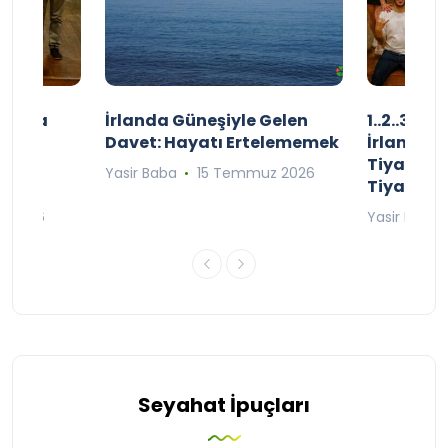
şınızda
İrlanda Güneşiyle Gelen
1..2..3.. 
kçe
Davet: Hayatı Ertelememek
İrlanda’n
;
Tiyatro T
Yasir Baba
15 Temmuz 2026
Tiyatrol
an 2026
Yasir Baba
Seyahat İpuçları