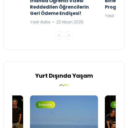
ty
İrlanda Öğrenci Vizesi
Birleşik 
lıyor
Reddedilen Öğrencilerin
Programı
Geri Ödeme Endişesi!
2025
Yasir Baba
Yasir Baba
22 Nisan 2026
Yurt Dışında Yaşam
İrlanda
İrlanda