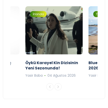
İrlanda
Turizm
ı Maç
Öykü Karayel Kin Dizisinin
Blue Flag
Yeni Sezonunda!
2026
n 2026
Yasir Baba
04 Ağustos 2026
Yasir Baba