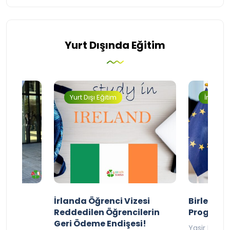
Yurt Dışında Eğitim
Yurt Dışı Eğitim
İngilter
ty
İrlanda Öğrenci Vizesi
Birleşik 
lıyor
Reddedilen Öğrencilerin
Programı
Geri Ödeme Endişesi!
2025
Yasir Baba