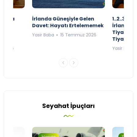
şınızda
İrlanda Güneşiyle Gelen
1..2..3.. 
kçe
Davet: Hayatı Ertelememek
İrlanda’n
;
Tiyatro T
Yasir Baba
15 Temmuz 2026
Tiyatrol
an 2026
Yasir Baba
Seyahat İpuçları
İrlanda
Turizm