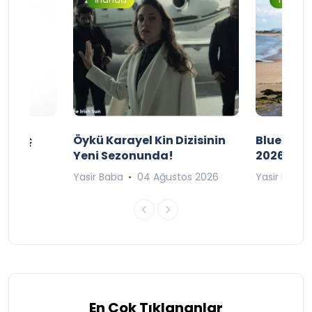
ı Maç
Öykü Karayel Kin Dizisinin
Blue Flag
Yeni Sezonunda!
2026
n 2026
Yasir Baba
04 Ağustos 2026
Yasir Baba
En Çok Tıklananlar