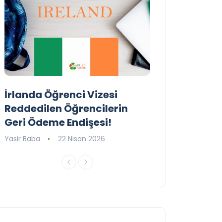
İrlanda Öğrenci Vizesi
Birleşik Krall
Reddedilen Öğrencilerin
Programını G
Geri Ödeme Endişesi!
Yasir Baba
16 Ni
Yasir Baba
22 Nisan 2026