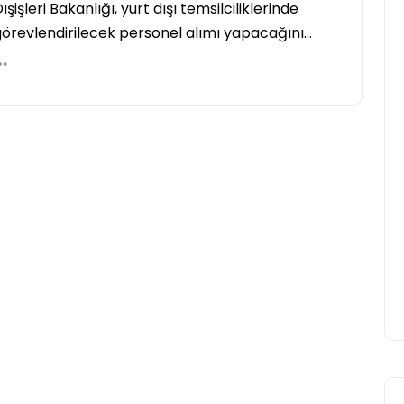
ışişleri Bakanlığı, yurt dışı temsilciliklerinde
görevlendirilecek personel alımı yapacağını…
UCD Turkish Society
Faaliyetlerine Başlıyor
Yasir Baba
24 Eylül 2025