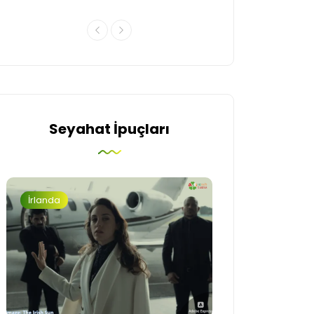
Seyahat İpuçları
İrlanda
Turizm