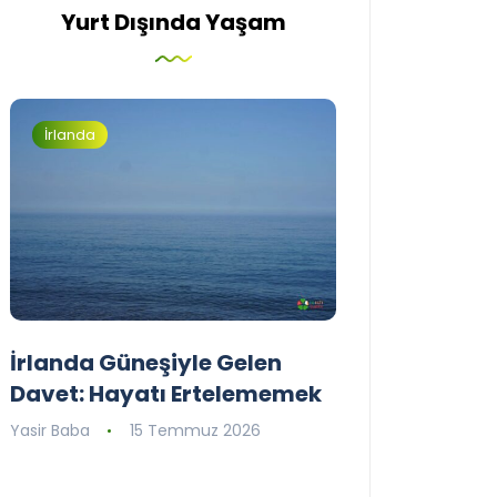
Yurt Dışında Yaşam
İrlanda
İrlanda
İrlanda Güneşiyle Gelen
1..2..3.. Perde
Davet: Hayatı Ertelememek
İrlanda’nın il
Tiyatro Toplu
Yasir Baba
15 Temmuz 2026
Tiyatroloo!
Yasir Baba
30 Ha