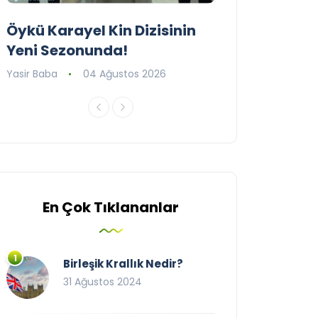
Öykü Karayel Kin Dizisinin
Blue Flag Beac
Yeni Sezonunda!
2026
Yasir Baba
04 Ağustos 2026
Yasir Baba
09 T
En Çok Tıklananlar
Birleşik Krallık Nedir?
31 Ağustos 2024