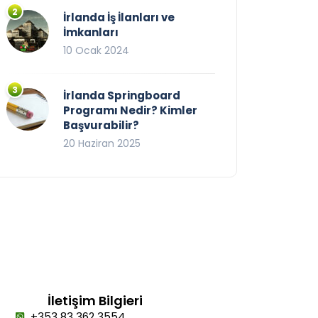
İrlanda İş İlanları ve
İmkanları
10 Ocak 2024
İrlanda Springboard
Programı Nedir? Kimler
Başvurabilir?
20 Haziran 2025
İletişim Bilgieri
+353 83 362 3554