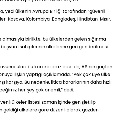
yedi ülkenin Avrupa Birliği tarafından “güvenli
eler: Kosova, Kolombiya, Bangladeş, Hindistan, Mısır,
ne almasıyla birlikte, bu ülkelerden gelen sığınma
 başvuru sahiplerinin ülkelerine geri gönderilmesi
Avrupa
savunucuları bu karara itiraz etse de, AB’nin göçten
uya ilişkin yaptığı açıklamada, “Pek çok üye ülke
şı karşıya. Bu nedenle, iltica kararlarının daha hızlı
ceğimiz her şey çok önemli,” dedi.
enli ülkeler listesi zaman içinde genişletilip
inin geldiği ülkelere göre düzenli olarak gözden
2026 Dünya Kupası Maç
Programı