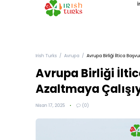
İ
Irish Turks
Avrupa
Avrupa Birliği İltica Başv
Avrupa Birliği İlti
Azaltmaya Çalışı
Nisan 17, 2025
(0)