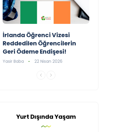
İrlanda Öğrenci Vizesi
Birleşik Krall
Reddedilen Öğrencilerin
Programını G
Geri Ödeme Endişesi!
Yasir Baba
16 Ni
Yasir Baba
22 Nisan 2026
Yurt Dışında Yaşam