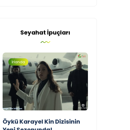
Seyahat İpuçları
İrlanda
Turizm
Öykü Karayel Kin Dizisinin
Blue Flag Beac
Yeni Sezonunda!
2026