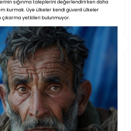
erinin sığınma taleplerini değerlendirirken daha
tem kurmak. Üye ülkeler kendi güvenli ülkeler
Yasir Baba
12 Haziran 2026
en çıkarma yetkileri bulunmuyor.