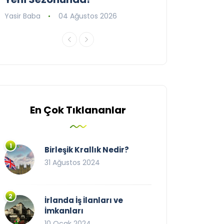
Yasir Baba
04 Ağustos 2026
Yasir Baba
09 T
En Çok Tıklananlar
Birleşik Krallık Nedir?
31 Ağustos 2024
İrlanda İş İlanları ve
İmkanları
10 Ocak 2024