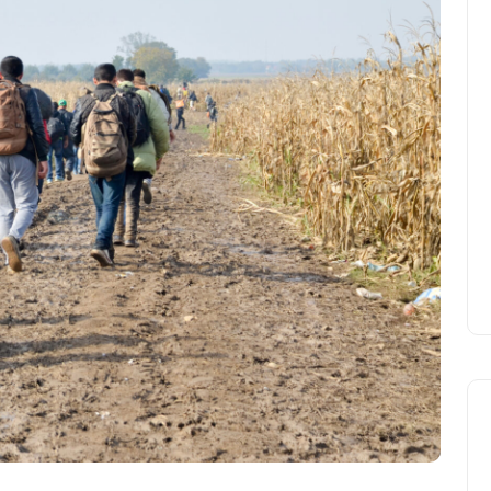
UCD Turkish Society
Faaliyetlerine Başlıyor
Yasir Baba
24 Eylül 2025