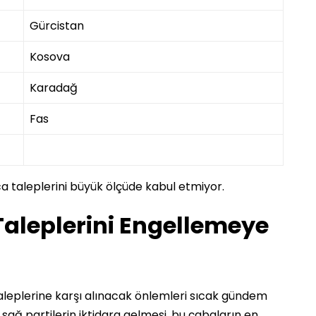
Gürcistan
Kosova
Karadağ
Fas
ca taleplerini büyük ölçüde kabul etmiyor.
 Taleplerini Engellemeye
leplerine karşı alınacak önlemleri sıcak gündem
sağ partilerin iktidara gelmesi, bu çabaların en