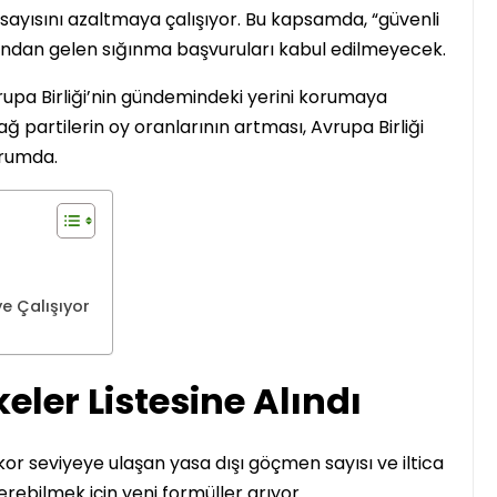
cı sayısını azaltmaya çalışıyor. Bu kapsamda, “güvenli
rından gelen sığınma başvuruları kabul edilmeyecek.
İrlanda
Avrupa Birliği’nin gündemindeki yerini korumaya
ğ partilerin oy oranlarının artması, Avrupa Birliği
urumda.
1..2..3.. Perde! Karşınızda
ye Çalışıyor
İrlanda’nın ilk Türkçe
Tiyatro Topluluğu;
Tiyatroloo!
eler Listesine Alındı
Yasir Baba
30 Haziran 2026
ekor seviyeye ulaşan yasa dışı göçmen sayısı ve iltica
rebilmek için yeni formüller arıyor.