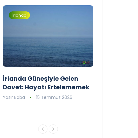
İrlanda
İrlanda
İrlanda Güneşiyle Gelen
1..2..3.. Perde
Davet: Hayatı Ertelememek
İrlanda’nın il
Tiyatro Toplu
Yasir Baba
15 Temmuz 2026
Tiyatroloo!
Yasir Baba
30 Ha