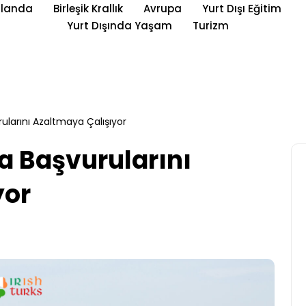
rlanda
Birleşik Krallık
Avrupa
Yurt Dışı Eğitim
Yurt Dışında Yaşam
Turizm
urularını Azaltmaya Çalışıyor
ca Başvurularını
yor
Yurt Dışı Eğitim