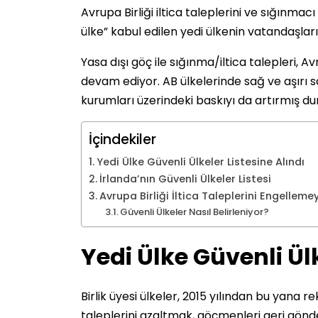
Avrupa Birliği iltica taleplerini ve sığınma
ülke” kabul edilen yedi ülkenin vatandaşla
Yasa dışı göç ile sığınma/iltica talepleri, 
devam ediyor. AB ülkelerinde sağ ve aşırı sa
kurumları üzerindeki baskıyı da artırmış d
İçindekiler
Yedi Ülke Güvenli Ülkeler Listesine Alındı
İrlanda’nın Güvenli Ülkeler Listesi
Avrupa Birliği İltica Taleplerini Engelleme
Güvenli Ülkeler Nasıl Belirleniyor?
Yedi Ülke Güvenli Ülk
Birlik üyesi ülkeler, 2015 yılından bu yana r
taleplerini azaltmak, göçmenleri geri gönde