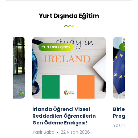
Yurt Dışında Eğitim
Yurt Dışı Eğitim
İngilter
ty
İrlanda Öğrenci Vizesi
Birleşik 
lıyor
Reddedilen Öğrencilerin
Programı
Geri Ödeme Endişesi!
2025
Yasir Baba
Yasir Baba
22 Nisan 2026