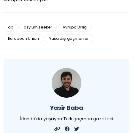
ab
asylum seeker
Avrupa Birliği
European Union
Yasa dışı göçmenler
Yasir Baba
İrlanda'da yaşayan Türk göçmen gazeteci