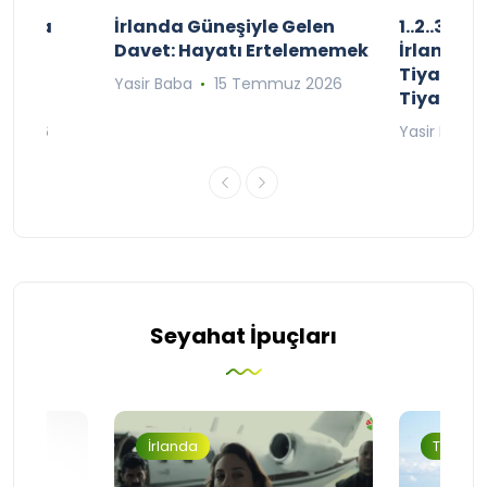
şınızda
İrlanda Güneşiyle Gelen
1..2..3.. 
kçe
Davet: Hayatı Ertelememek
İrlanda’n
;
Tiyatro T
Yasir Baba
15 Temmuz 2026
Tiyatrol
an 2026
Yasir Baba
Seyahat İpuçları
İrlanda
Turizm