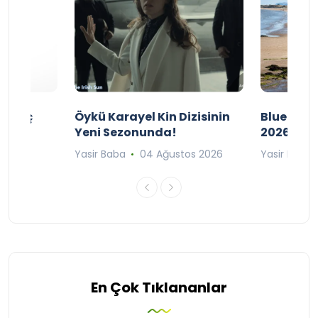
ı Maç
Öykü Karayel Kin Dizisinin
Blue Flag
Yeni Sezonunda!
2026
n 2026
Yasir Baba
04 Ağustos 2026
Yasir Baba
En Çok Tıklananlar