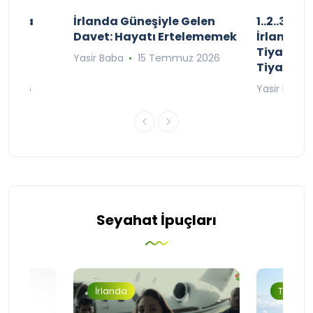
şınızda
İrlanda Güneşiyle Gelen
1..2..3.. 
kçe
Davet: Hayatı Ertelememek
İrlanda’n
;
Tiyatro T
Yasir Baba
15 Temmuz 2026
Tiyatrol
an 2026
Yasir Baba
Seyahat İpuçları
İrlanda
Turizm