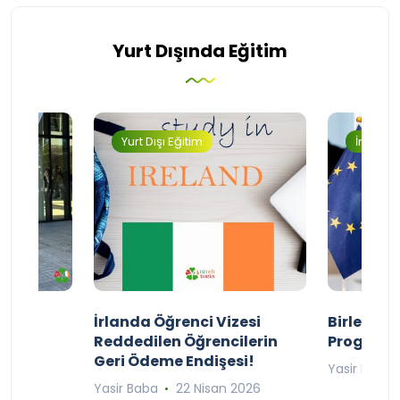
Yurt Dışında Eğitim
Yurt Dışı Eğitim
İngilter
ty
İrlanda Öğrenci Vizesi
Birleşik 
lıyor
Reddedilen Öğrencilerin
Programı
Geri Ödeme Endişesi!
2025
Yasir Baba
Yasir Baba
22 Nisan 2026