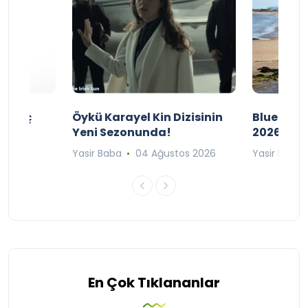
ı Maç
Öykü Karayel Kin Dizisinin
Blue Flag
Yeni Sezonunda!
2026
n 2026
Yasir Baba
04 Ağustos 2026
Yasir Baba
En Çok Tıklananlar