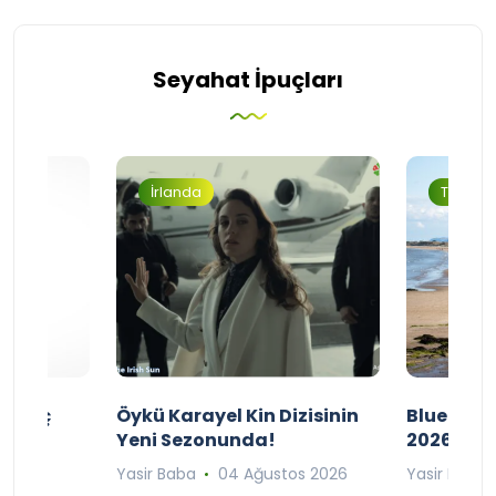
Seyahat İpuçları
İrlanda
Turizm
ı Maç
Öykü Karayel Kin Dizisinin
Blue Flag
Yeni Sezonunda!
2026
n 2026
Yasir Baba
04 Ağustos 2026
Yasir Baba