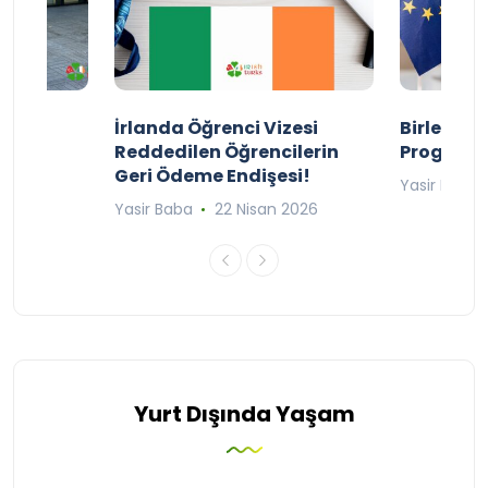
ty
İrlanda Öğrenci Vizesi
Birleşik 
lıyor
Reddedilen Öğrencilerin
Programı
Geri Ödeme Endişesi!
2025
Yasir Baba
Yasir Baba
22 Nisan 2026
Yurt Dışında Yaşam