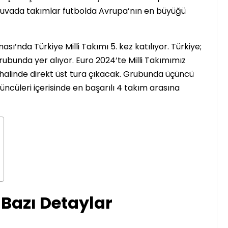
rnuvada takımlar futbolda Avrupa’nın en büyüğü
İrlanda
ı’nda Türkiye Milli Takımı 5. kez katılıyor. Türkiye;
grubunda yer alıyor. Euro 2024’te Milli Takımımız
i halinde direkt üst tura çıkacak. Grubunda üçüncü
ncüleri içerisinde en başarılı 4 takım arasına
1..2..3.. Perde! Karşınızda
İrlanda’nın ilk Türkçe
Tiyatro Topluluğu;
Tiyatroloo!
Yasir Baba
30 Haziran 2026
Bazı Detaylar