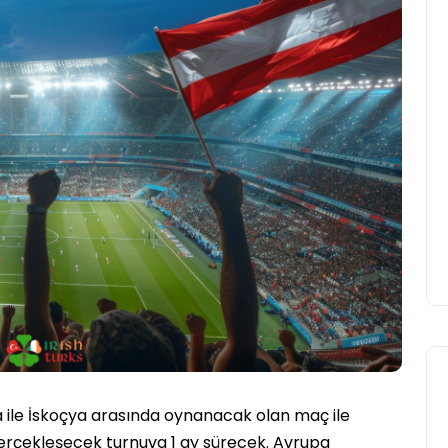
UCD Turkish Society
Faaliyetlerine Başlıyor
Yasir Baba
24 Eylül 2025
 ile İskoçya arasında oynanacak olan maç ile
erçekleşecek turnuva 1 ay sürecek. Avrupa