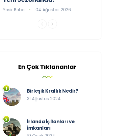
Yasir Baba
04 Ağustos 2026
Yasir Baba
09 T
En Çok Tıklananlar
Birleşik Krallık Nedir?
31 Ağustos 2024
İrlanda İş İlanları ve
İmkanları
10 Ocak 2024