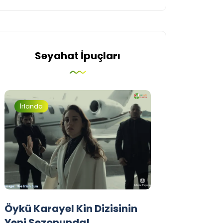
Seyahat İpuçları
İrlanda
Turizm
Öykü Karayel Kin Dizisinin
Blue Flag Beac
Yeni Sezonunda!
2026