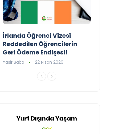
İrlanda Öğrenci Vizesi
Birleşik Krall
Reddedilen Öğrencilerin
Programını G
Geri Ödeme Endişesi!
Yasir Baba
16 Ni
Yasir Baba
22 Nisan 2026
Yurt Dışında Yaşam