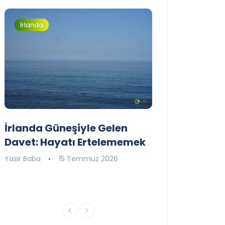
İrlanda
İrlanda
İrlanda Güneşiyle Gelen
1..2..3.. Perde
Davet: Hayatı Ertelememek
İrlanda’nın il
Tiyatro Toplu
Yasir Baba
15 Temmuz 2026
Tiyatroloo!
Yasir Baba
30 Ha