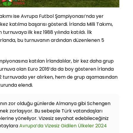
Takımı ise Avrupa Futbol Şampiyonası’nda yer
ez katılma başarısı gösterdi. İrlanda Milli Takımı,
turnuvaya ilk kez 1988 yılında katıldı. İlk
rlanda, bu turnuvanın ardından düzenlenen 5
mpiyonasına katılan İrlandalılar, bir kez daha grup
urnuva olan Euro 2016’da da boy gösteren İrlanda
e 2 turnuvada yer alırken, hem de grup aşamasından
 turunda elendi.
anın zor olduğu günlerde Almanya gibi Schengen
ek zorlaşıyor. Bu sebeple Türk vatandaşları
lerine yöneliyor. Vizesiz seyahat edebileceğiniz
detaylara
Avrupa’da Vizesiz Gidilen Ülkeler 2024