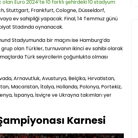
olan Euro 2024’te 10 farklı şehirdeki 10 stadyum
ch, Stuttgart, Frankfurt, Cologne, Düsseldorf,
vaya ev sahipliği yapacak. Final, 14 Temmuz günü
mpiyat Stadında oynanacak.
tmund Stadyumunda bir maçını ise Hamburg’da
rup olan Türkler, turnuvanın ikinci ev sahibi olarak
açlarda Türk seyircilerin çoğunlukta olması
Avrupa
ada, Arnavutluk, Avusturya, Belçika, Hırvatistan,
tan, Macaristan, İtalya, Hollanda, Polonya, Portekiz,
enya, İspanya, İsviçre ve Ukrayna takımları yer
 Şampiyonası Karnesi
2026 Dünya Kupası Maç
Programı