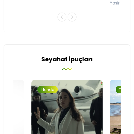
an 2026
Yasir Baba
Seyahat İpuçları
İrlanda
Turizm