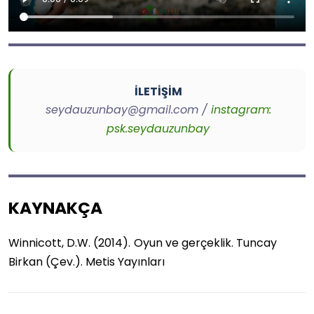
İLETİŞİM
seydauzunbay@gmail.com /
instagram:
psk.seydauzunbay
KAYNAKÇA
Winnicott, D.W. (2014).
Oyun ve gerçeklik. Tuncay
Birkan (Çev.). Metis Yayınları