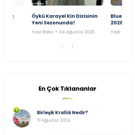
ı Maç
Öykü Karayel Kin Dizisinin
Blue Flag
Yeni Sezonunda!
2026
n 2026
Yasir Baba
04 Ağustos 2026
Yasir Baba
En Çok Tıklananlar
Birleşik Krallık Nedir?
31 Ağustos 2024