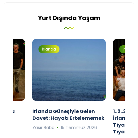
Yurt Dışında Yaşam
İrlanda
İrlanda
şınızda
İrlanda Güneşiyle Gelen
1..2..3.. 
kçe
Davet: Hayatı Ertelememek
İrlanda’n
;
Tiyatro T
Yasir Baba
15 Temmuz 2026
Tiyatrol