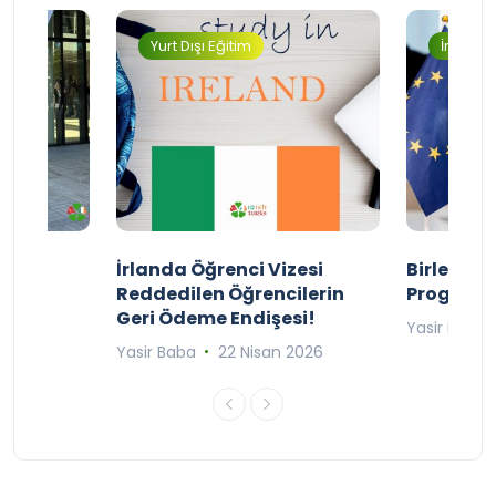
Yurt Dışı Eğitim
İngilter
ty
İrlanda Öğrenci Vizesi
Birleşik 
lıyor
Reddedilen Öğrencilerin
Programı
Geri Ödeme Endişesi!
2025
Yasir Baba
Yasir Baba
22 Nisan 2026