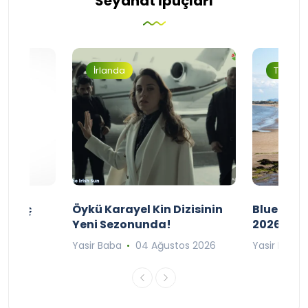
Seyahat İpuçları
İrlanda
Turizm
ı Maç
Öykü Karayel Kin Dizisinin
Blue Flag
Yeni Sezonunda!
2026
n 2026
Yasir Baba
04 Ağustos 2026
Yasir Baba