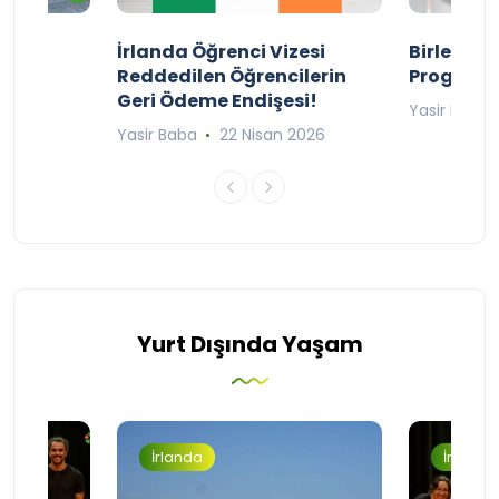
ty
İrlanda Öğrenci Vizesi
Birleşik 
lıyor
Reddedilen Öğrencilerin
Programı
Geri Ödeme Endişesi!
2025
Yasir Baba
Yasir Baba
22 Nisan 2026
Yurt Dışında Yaşam
İrlanda
İrlanda