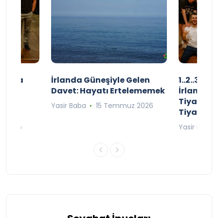
şınızda
İrlanda Güneşiyle Gelen
1..2..3.. 
kçe
Davet: Hayatı Ertelememek
İrlanda’n
;
Tiyatro T
Yasir Baba
15 Temmuz 2026
Tiyatrol
an 2026
Yasir Baba