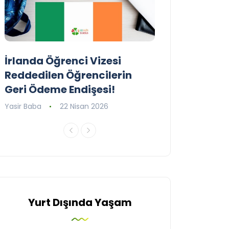
İrlanda Öğrenci Vizesi
Birleşik Krall
Reddedilen Öğrencilerin
Programını G
Geri Ödeme Endişesi!
Yasir Baba
16 Ni
Yasir Baba
22 Nisan 2026
Yurt Dışında Yaşam