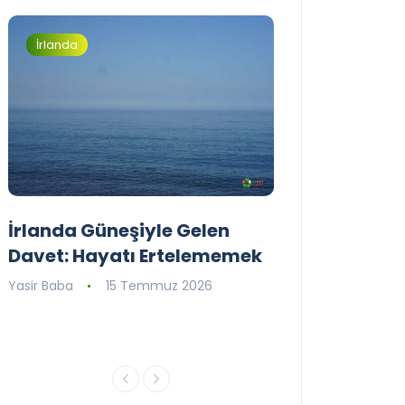
İrlanda
İrlanda
İrlanda Güneşiyle Gelen
1..2..3.. Perde
Davet: Hayatı Ertelememek
İrlanda’nın il
Tiyatro Toplu
Yasir Baba
15 Temmuz 2026
Tiyatroloo!
Yasir Baba
30 Ha