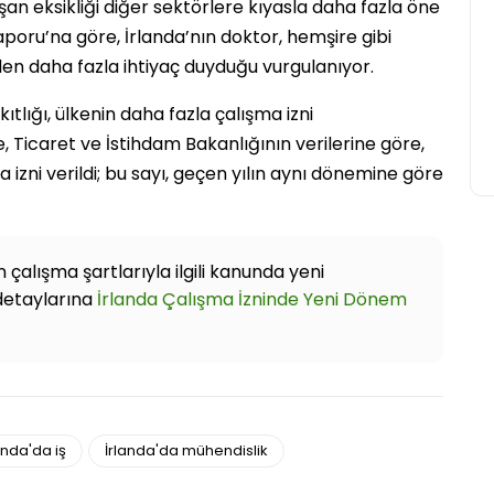
ışan eksikliği diğer sektörlere kıyasla daha fazla öne
poru’na göre, İrlanda’nın doktor, hemşire gibi
den daha fazla ihtiyaç duyduğu vurgulanıyor.
kıtlığı, ülkenin daha fazla çalışma izni
, Ticaret ve İstihdam Bakanlığının verilerine göre,
ma izni verildi; bu sayı, geçen yılın aynı dönemine göre
alışma şartlarıyla ilgili kanunda yeni
detaylarına
İrlanda Çalışma İzninde Yeni Dönem
anda'da iş
İrlanda'da mühendislik