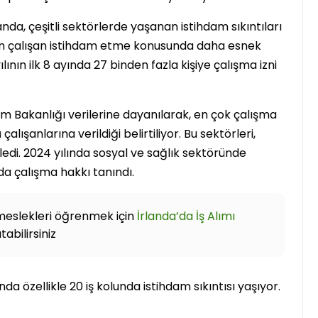
landa, çeşitli sektörlerde yaşanan istihdam sıkıntıları
İrlanda
rden çalışan istihdam etme konusunda daha esnek
ın ilk 8 ayında 27 binden fazla kişiye çalışma izni
am Bakanlığı verilerine dayanılarak, en çok çalışma
lışanlarına verildiği belirtiliyor. Bu sektörleri,
izledi. 2024 yılında sosyal ve sağlık sektöründe
da çalışma hakkı tanındı.
1..2..3.. Perde! Karşınızda
İrlanda’nın ilk Türkçe
 meslekleri öğrenmek için
İrlanda’da İş Alımı
Tiyatro Topluluğu;
abilirsiniz
Tiyatroloo!
Yasir Baba
30 Haziran 2026
da özellikle 20 iş kolunda istihdam sıkıntısı yaşıyor.