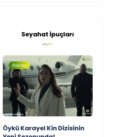
Seyahat İpuçları
İrlanda
Turizm
Öykü Karayel Kin Dizisinin
Blue Flag Beac
Yeni Sezonunda!
2026