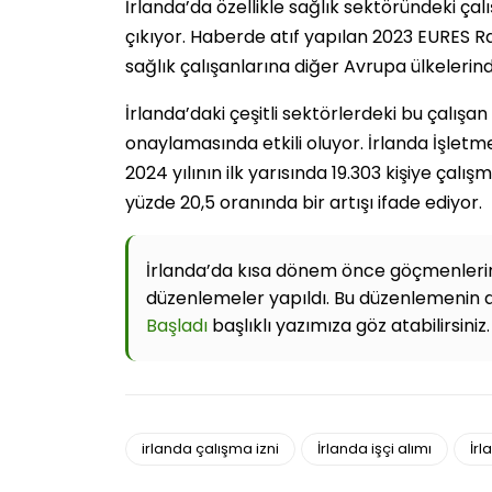
İrlanda’da özellikle sağlık sektöründeki çal
çıkıyor. Haberde atıf yapılan 2023 EURES Ra
sağlık çalışanlarına diğer Avrupa ülkelerin
İrlanda’daki çeşitli sektörlerdeki bu çalışan 
onaylamasında etkili oluyor. İrlanda İşletme
2024 yılının ilk yarısında 19.303 kişiye çalış
yüzde 20,5 oranında bir artışı ifade ediyor.
İrlanda’da kısa dönem önce göçmenlerin ç
düzenlemeler yapıldı. Bu düzenlemenin 
Başladı
başlıklı yazımıza göz atabilirsiniz.
irlanda çalışma izni
İrlanda işçi alımı
İrl