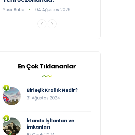
Yasir Baba
04 Ağustos 2026
Yasir Baba
09 T
En Çok Tıklananlar
Birleşik Krallık Nedir?
31 Ağustos 2024
İrlanda İş İlanları ve
İmkanları
10 Ocak 2024