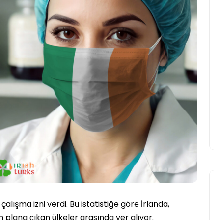
UCD Turkish Society
Faaliyetlerine Başlıyor
Yasir Baba
24 Eylül 2025
e çalışma izni verdi. Bu istatistiğe göre İrlanda,
n plana çıkan ülkeler arasında yer alıyor.