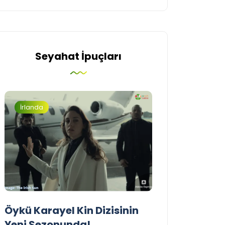
Seyahat İpuçları
İrlanda
Turizm
Öykü Karayel Kin Dizisinin
Blue Flag Beac
Yeni Sezonunda!
2026