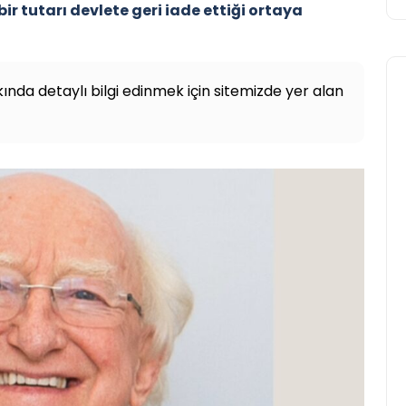
ir tutarı devlete geri iade ettiği ortaya
nda detaylı bilgi edinmek için sitemizde yer alan
Avrupa
2026 Dünya Kupası Maç
Programı