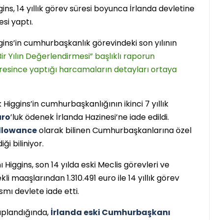
ns, 14 yıllık görev süresi boyunca İrlanda devletine
si yaptı.
İrlanda
ins’in cumhurbaşkanlık görevindeki son yılının
ir Yılın Değerlendirmesi” başlıklı raporun
süresince yaptığı harcamaların detayları ortaya
iggins’in cumhurbaşkanlığının ikinci 7 yıllık
uro
’luk ödenek İrlanda Hazinesi’ne iade edildi.
1..2..3.. Perde! Karşınızda
Allowance
olarak bilinen Cumhurbaşkanlarına özel
İrlanda’nın ilk Türkçe
iği biliniyor.
Tiyatro Topluluğu;
Higgins, son 14 yılda eski Meclis görevleri ve
Tiyatroloo!
i maaşlarından 1.310.491 euro ile 14 yıllık görev
Yasir Baba
30 Haziran 2026
mı devlete iade etti.
aplandığında,
İrlanda eski Cumhurbaşkanı