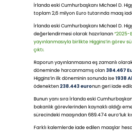
İrlanda eski Cumhurbaşkanı Michael D. Higgi
toplam 2,6 milyon Euro tutarında maaş iade
İrlanda eski Cumhurbaşkanı Michael D. Higg
değerlendirmesi olarak hazırlanan
“2025-B
yayınlanmasıyla birlikte Higgins’in görev 
çıktı.
Raporun yayınlanmasına eş zamanlı olarak H
döneminde harcanmamış olan
384.467 E
Higgins’in ilk döneminin sonunda ise
1938 
ödenekten
238.443 euro
nun geri iade edild
Bunun yanı sıra İrlanda eski Cumhurbaşkanı 
bakanlık görevlerinden kaynaklı aldığı emekl
sürecindeki maaşından 689.474 euro’luk kıs
Farklı kalemlerde iade edilen maaşlar hes