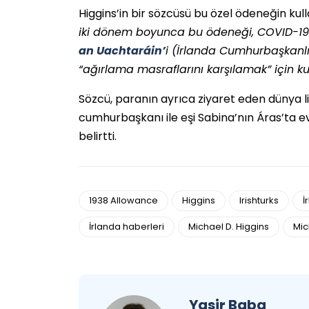
Higgins’in bir sözcüsü bu özel ödeneğin kull
iki dönem boyunca bu ödeneği, COVID-19 p
an Uachtaráin’
i (İrlanda Cumhurbaşkanlı
“ağırlama masraflarını karşılamak” için ku
Sözcü, paranın ayrıca ziyaret eden dünya l
cumhurbaşkanı ile eşi Sabina’nın Áras’ta ev 
belirtti.
1938 Allowance
Higgins
Irishturks
İ
İrlanda haberleri
Michael D. Higgins
Mic
Yasir Baba