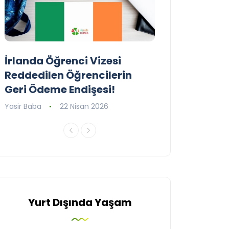
İrlanda Öğrenci Vizesi
Birleşik Krall
Reddedilen Öğrencilerin
Programını G
Geri Ödeme Endişesi!
Yasir Baba
16 Ni
Yasir Baba
22 Nisan 2026
Yurt Dışında Yaşam