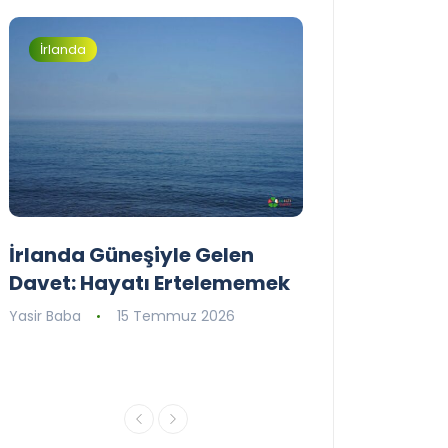
İrlanda
İrlanda
İrlanda Güneşiyle Gelen
1..2..3.. Perde
Davet: Hayatı Ertelememek
İrlanda’nın il
Tiyatro Toplu
Yasir Baba
15 Temmuz 2026
Tiyatroloo!
Yasir Baba
30 Ha