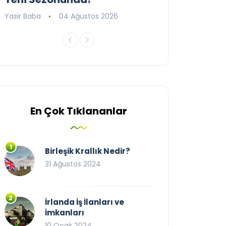
Yasir Baba
04 Ağustos 2026
Yasir Baba
09 T
En Çok Tıklananlar
Birleşik Krallık Nedir?
31 Ağustos 2024
İrlanda İş İlanları ve
İmkanları
10 Ocak 2024