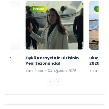
İrlanda
Turizm
ı Maç
Öykü Karayel Kin Dizisinin
Blue Flag
Yeni Sezonunda!
2026
n 2026
Yasir Baba
04 Ağustos 2026
Yasir Baba