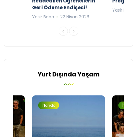
lıyor
Reddedilen Öğrencilerin
Programı
Geri Ödeme Endişesi!
2025
Yasir Baba
Yasir Baba
22 Nisan 2026
Yurt Dışında Yaşam
İrlanda
İrlanda