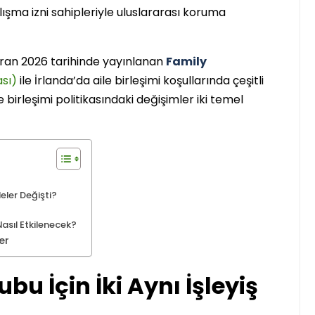
Çalışma izni sahipleriyle uluslararası koruma
İrlanda
iran 2026 tarihinde yayınlanan
Family
ası)
ile İrlanda’da aile birleşimi koşullarında çeşitli
le birleşimi politikasındaki değişimler iki temel
1..2..3.. Perde! Karşınızda
eler Değişti?
İrlanda’nın ilk Türkçe
Tiyatro Topluluğu;
asıl Etkilenecek?
Tiyatroloo!
er
Yasir Baba
30 Haziran 2026
bu İçin İki Aynı İşleyiş