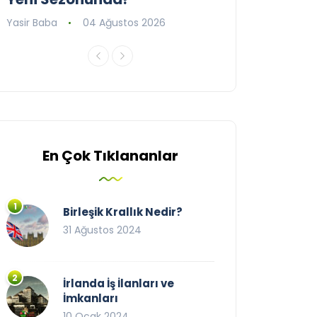
Yasir Baba
04 Ağustos 2026
Yasir Baba
09 T
En Çok Tıklananlar
Birleşik Krallık Nedir?
31 Ağustos 2024
İrlanda İş İlanları ve
İmkanları
10 Ocak 2024