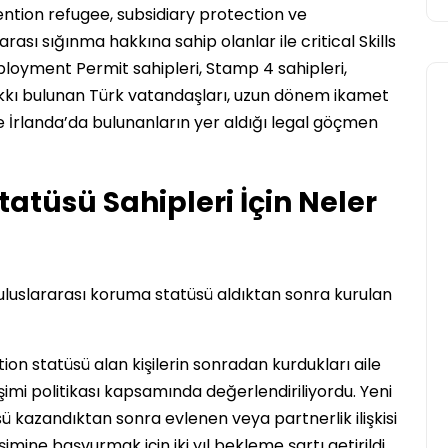
vention refugee, subsidiary protection ve
ası sığınma hakkına sahip olanlar ile critical Skills
oyment Permit sahipleri, Stamp 4 sahipleri,
ı bulunan Türk vatandaşları, uzun dönem ikamet
iyle İrlanda’da bulunanların yer aldığı legal göçmen
atüsü Sahipleri İçin Neler
Avrupa
 uluslararası koruma statüsü aldıktan sonra kurulan
on statüsü alan kişilerin sonradan kurdukları aile
leşimi politikası kapsamında değerlendiriliyordu. Yeni
2026 Dünya Kupası Maç
sü kazandıktan sonra evlenen veya partnerlik ilişkisi
Programı
imine başvurmak için iki yıl bekleme şartı getirildi.