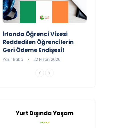
İrlanda Öğrenci Vizesi
Birleşik Krall
Reddedilen Öğrencilerin
Programını G
Geri Ödeme Endişesi!
Yasir Baba
16 Ni
Yasir Baba
22 Nisan 2026
Yurt Dışında Yaşam