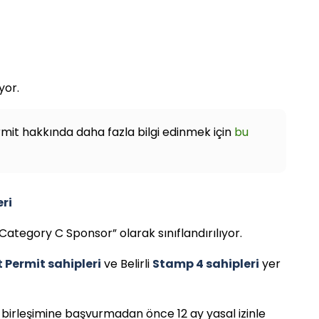
ıyor.
rmit hakkında daha fazla bilgi edinmek için
bu
eri
ategory C Sponsor” olarak sınıflandırılıyor.
Permit sahipleri
ve Belirli
Stamp 4 sahipleri
yer
 birleşimine başvurmadan önce 12 ay yasal izinle