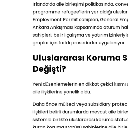
İrlanda’da aile birleşimi politikasında, con
programme refugee’lerin yer aldığı uluslarar
Employment Permit sahipleri, General Empl
Ankara Anlaşması kapsamında oturum hakk
sahipleri, belirli çalışma ve yatırım izinler
gruplar için farklı prosedürler uygulanıyor.
Uluslararası Koruma St
Değişti?
Yeni düzenlemelerin en dikkat çekici kısmı
aile ilişkilerine yönelik oldu.
Daha önce mülteci veya subsidiary protecti
ilişkileri belirli durumlarda mevcut aile bir
sistemle birlikte uluslararası koruma statü
kuran koruma statüsü sahiplerine aile birleş