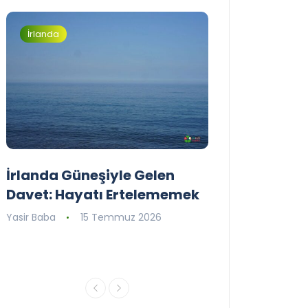
İrlanda
İrlanda
İrlanda Güneşiyle Gelen
1..2..3.. Perde
Davet: Hayatı Ertelememek
İrlanda’nın il
Tiyatro Toplu
Yasir Baba
15 Temmuz 2026
Tiyatroloo!
Yasir Baba
30 Ha