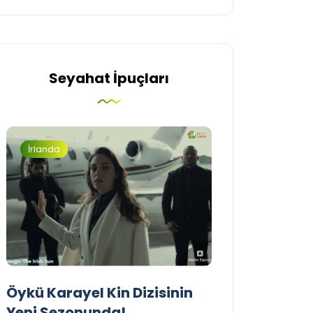
Seyahat İpuçları
İrlanda
Turizm
Öykü Karayel Kin Dizisinin
Blue Flag Beac
Yeni Sezonunda!
2026