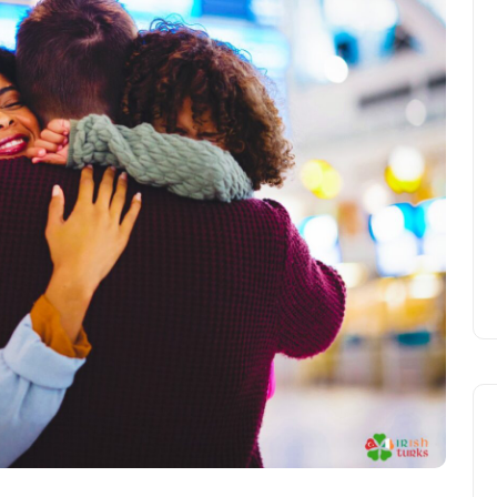
UCD Turkish Society
Faaliyetlerine Başlıyor
Yasir Baba
24 Eylül 2025