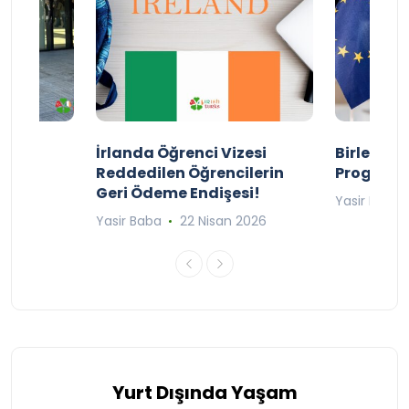
ty
İrlanda Öğrenci Vizesi
Birleşik 
lıyor
Reddedilen Öğrencilerin
Programı
Geri Ödeme Endişesi!
2025
Yasir Baba
Yasir Baba
22 Nisan 2026
Yurt Dışında Yaşam