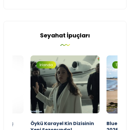
Seyahat İpuçları
İrlanda
Turizm
ı Maç
Öykü Karayel Kin Dizisinin
Blue Flag
Yeni Sezonunda!
2026