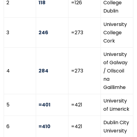
2
118
=126
College
Dublin
University
3
246
=273
College
Cork
University
of Galway
4
284
=273
/ Ollscoil
na
Gaillimhe
University
5
=401
=421
of Limerick
Dublin City
6
=410
=421
University