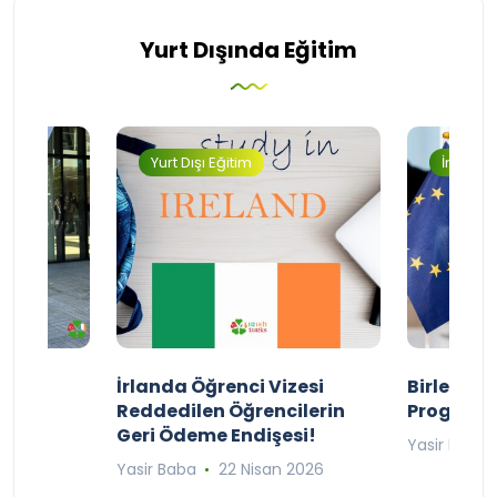
Yurt Dışında Eğitim
Yurt Dışı Eğitim
İngilter
ty
İrlanda Öğrenci Vizesi
Birleşik 
lıyor
Reddedilen Öğrencilerin
Programı
Geri Ödeme Endişesi!
2025
Yasir Baba
Yasir Baba
22 Nisan 2026