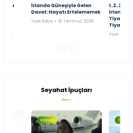
şınızda
İrlanda Güneşiyle Gelen
1..2..3.. 
kçe
Davet: Hayatı Ertelememek
İrlanda’n
;
Tiyatro T
Yasir Baba
15 Temmuz 2026
Tiyatrol
an 2026
Yasir Baba
Seyahat İpuçları
İrlanda
Turizm