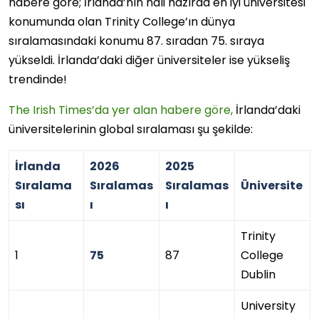
habere göre; İrlanda’nın hali hazırda en iyi üniversitesi
konumunda olan Trinity College’ın dünya
sıralamasındaki konumu 87. sıradan 75. sıraya
yükseldi. İrlanda’daki diğer üniversiteler ise yükseliş
trendinde!
The Irish Times’da yer alan habere göre,
İrlanda’daki
üniversitelerinin global sıralaması şu şekilde:
İrlanda
2026
2025
Sıralama
Sıralamas
Sıralamas
Üniversite
sı
ı
ı
Trinity
1
75
87
College
Dublin
University