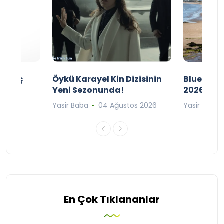
ı Maç
Öykü Karayel Kin Dizisinin
Blue Flag
Yeni Sezonunda!
2026
n 2026
Yasir Baba
04 Ağustos 2026
Yasir Baba
En Çok Tıklananlar