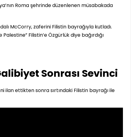
alya’nın Roma şehrinde düzenlenen müsabakada
İrlanda
ndalı McCorry, zaferini Filistin bayrağıyla kutladı.
Palestine” Filistin’e Özgürlük diye bağırdığı
alibiyet Sonrası Sevinci
1..2..3.. Perde! Karşınızda
İrlanda’nın ilk Türkçe
ilan ettikten sonra sırtındaki Filistin bayrağı ile
Tiyatro Topluluğu;
Tiyatroloo!
Yasir Baba
30 Haziran 2026