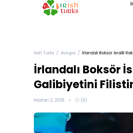
İ
Irish Turks
Avrupa
İrlandalı Boksör İsrailli Ra
İrlandalı Boksör İs
Galibiyetini Filist
Haziran 2, 2025
(0)