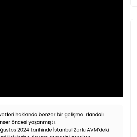
Avrupa
iyetleri hakkında benzer bir gelişme İrlandalı
nser öncesi yaşanmıştı.
2026 Dünya Kupası Maç
Ağustos 2024 tarihinde İstanbul Zorlu AVM’deki
Programı