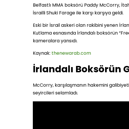
Belfastlı MMA boksörü Paddy McCorry, İt
İsrailli Shuki Farage ile karşı karşıya geldi.
Eski bir İsrail askeri olan rakibini yenen İrla
Kutlama esnasında İrlandalı boksörün “Free 
kameralara yansıdı.
Kaynak:
thenewarab.com
İrlandalı Boksörün G
McCorry, karşılaşmanın hakemini galibiyetini 
seyircileri selamladı.