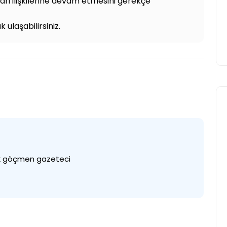
cari ilişkilerine devam etmesini gerekçe
Yasir Baba
12 Haziran 2026
 ulaşabilirsiniz.
rk göçmen gazeteci