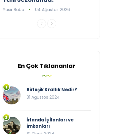
Yasir Baba
04 Ağustos 2026
Yasir Baba
09 T
En Çok Tıklananlar
Birleşik Krallık Nedir?
31 Ağustos 2024
İrlanda İş İlanları ve
İmkanları
10 Ocak 2024