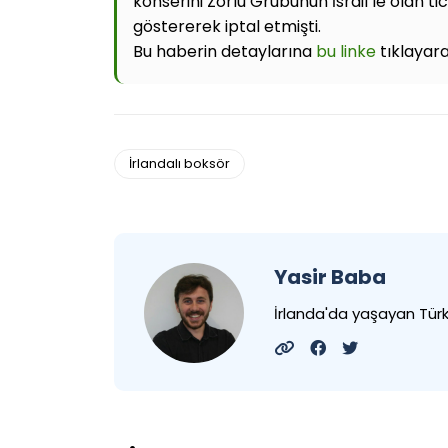
konserini Zorlu Grubunun İsrail’le olan ti
göstererek iptal etmişti.
Bu haberin detaylarına
bu linke
tıklayarak
İrlandalı boksör
Yasir Baba
İrlanda'da yaşayan Tü