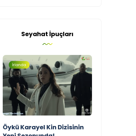
Seyahat İpuçları
İrlanda
Turizm
Öykü Karayel Kin Dizisinin
Blue Flag Beac
Yeni Sezonunda!
2026