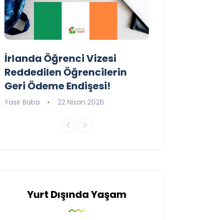
İrlanda Öğrenci Vizesi
Birleşik Krall
Reddedilen Öğrencilerin
Programını G
Geri Ödeme Endişesi!
Yasir Baba
16 Ni
Yasir Baba
22 Nisan 2026
Yurt Dışında Yaşam