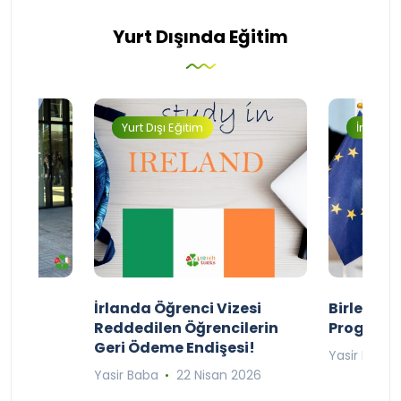
Yurt Dışında Eğitim
Yurt Dışı Eğitim
İngilter
ty
İrlanda Öğrenci Vizesi
Birleşik 
lıyor
Reddedilen Öğrencilerin
Programı
Geri Ödeme Endişesi!
2025
Yasir Baba
Yasir Baba
22 Nisan 2026