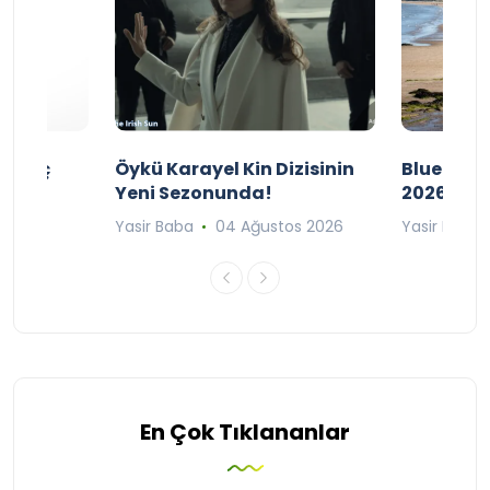
ı Maç
Öykü Karayel Kin Dizisinin
Blue Flag
Yeni Sezonunda!
2026
n 2026
Yasir Baba
04 Ağustos 2026
Yasir Baba
En Çok Tıklananlar