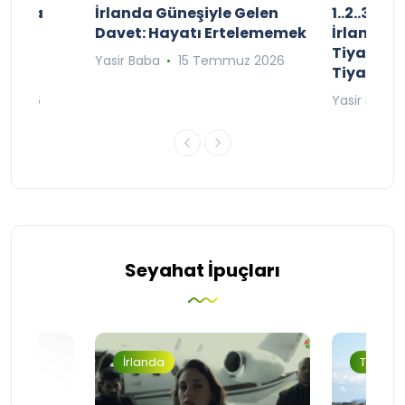
şınızda
İrlanda Güneşiyle Gelen
1..2..3.. 
kçe
Davet: Hayatı Ertelememek
İrlanda’n
;
Tiyatro T
Yasir Baba
15 Temmuz 2026
Tiyatrol
an 2026
Yasir Baba
Seyahat İpuçları
İrlanda
Turizm