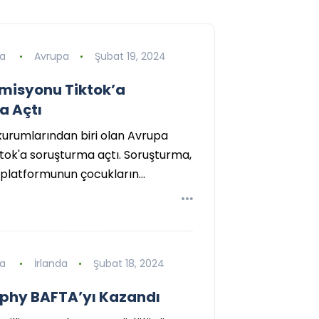
ba
Avrupa
Şubat 19, 2024
misyonu Tiktok’a
a Açtı
 kurumlarından biri olan Avrupa
tok'a soruşturma açtı. Soruşturma,
platformunun çocukların…
ba
İrlanda
Şubat 18, 2024
rphy BAFTA’yı Kazandı