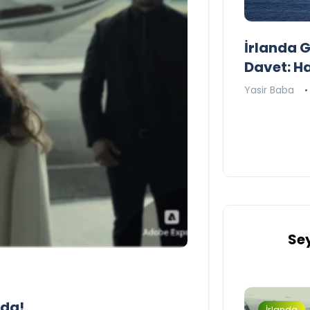
1..2..3.. Perde! Karşınızda
İrlanda 
İrlanda’nın ilk Türkçe Tiyatro
Davet: H
Topluluğu; Tiyatroloo!
Yasir Baba
Yasir Baba
30 Haziran 2026
Se
nda!
Avrupa
İrlanda