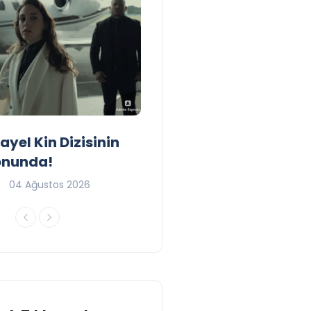
yel Kin Dizisinin
Blue Flag Beaches in Ir
onunda!
2026
04 Ağustos 2026
Yasir Baba
09 Temmuz 2026