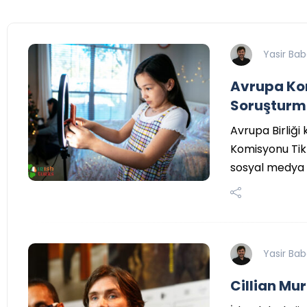
Yasir Ba
Avrupa Ko
Soruşturm
Avrupa Birliği
Komisyonu Tik
sosyal medya 
Yasir Ba
Cillian Mu