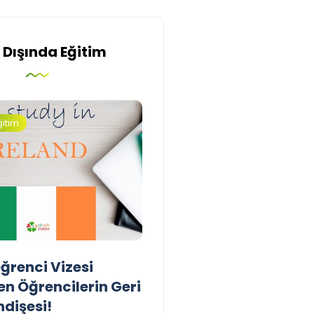
 Dışında Eğitim
ğitim
İngiltere
ğrenci Vizesi
Birleşik Krallık Erasmus
en Öğrencilerin Geri
Programını Geri Döndü
dişesi!
Yasir Baba
16 Nisan 2026