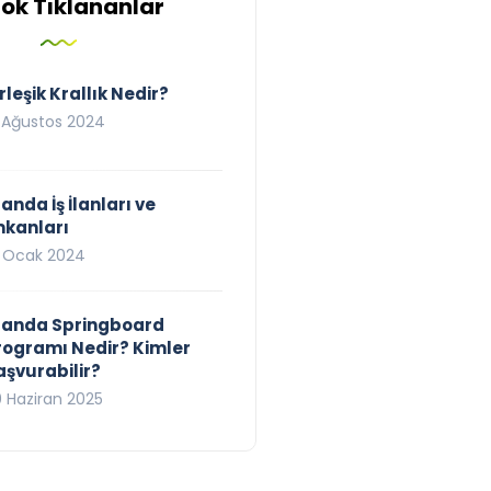
Çok Tıklananlar
rleşik Krallık Nedir?
 Ağustos 2024
landa İş İlanları ve
İngiltere
mkanları
Murphy BAFTA’yı
İrlanda ile Kuz
0 Ocak 2024
Arasındaki Far
rlanda Springboard
Şubat 18, 2024
Yasir Baba
Ocak 18,
rogramı Nedir? Kimler
aşvurabilir?
 Haziran 2025