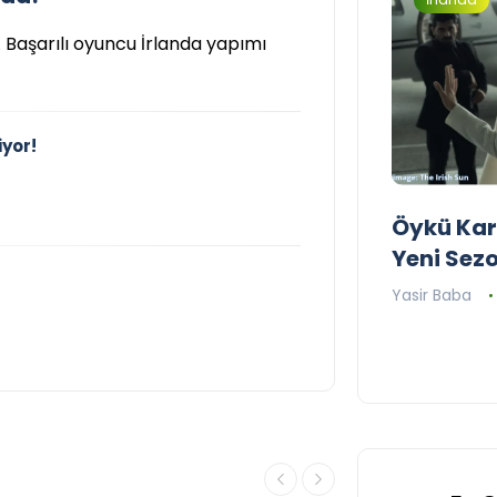
. Başarılı oyuncu İrlanda yapımı
yor!
2026 Dünya Kupası Maç
Öykü Kara
Programı
Yeni Sez
Yasir Baba
12 Haziran 2026
Yasir Baba