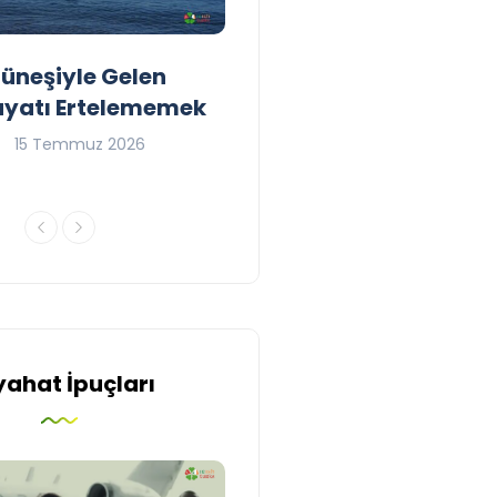
Güneşiyle Gelen
1..2..3.. Perde! Karşınızd
ayatı Ertelememek
İrlanda’nın ilk Türkçe T
Topluluğu; Tiyatroloo!
15 Temmuz 2026
Yasir Baba
30 Haziran 2026
yahat İpuçları
Turizm