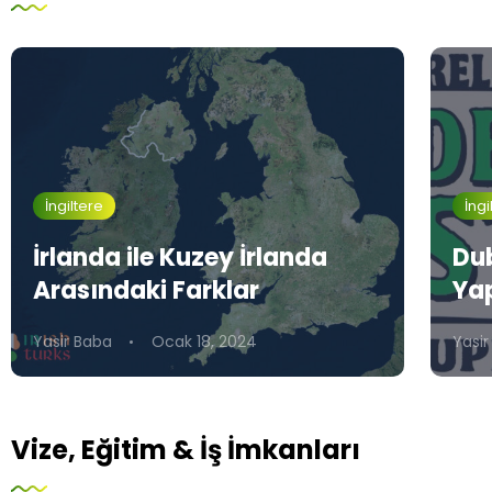
İngiltere
İngi
İrlanda ile Kuzey İrlanda
Dub
Arasındaki Farklar
Ya
Yasir Baba
Ocak 18, 2024
Yasir
Vize, Eğitim & İş İmkanları