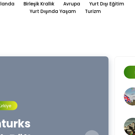
rlanda
Birleşik Krallık
Avrupa
Yurt Dışı Eğitim
Yurt Dışında Yaşam
Turizm
avayolu
ürkiye
Karayel
Başkanı
hturks
hturks
olcu
izisinin
rump