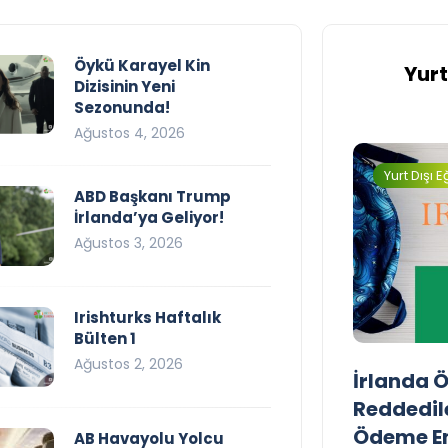
Öykü Karayel Kin
Yurt
Dizisinin Yeni
Sezonunda!
Ağustos 4, 2026
Yurt Dışı Eğitim
Yurt Dışı E
ABD Başkanı Trump
İrlanda’ya Geliyor!
Ağustos 3, 2026
Irishturks Haftalık
Bülten 1
Ağustos 2, 2026
UCD Turkish Society
İrlanda Ö
Faaliyetlerine Başlıyor
Reddedil
Ödeme En
AB Havayolu Yolcu
Yasir Baba
24 Eylül 2025