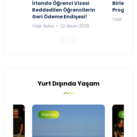
ty
İrlanda Öğrenci Vizesi
Birleşik 
lıyor
Reddedilen Öğrencilerin
Programı
Geri Ödeme Endişesi!
2025
Yasir Baba
Yasir Baba
22 Nisan 2026
Yurt Dışında Yaşam
İrlanda
İrlanda