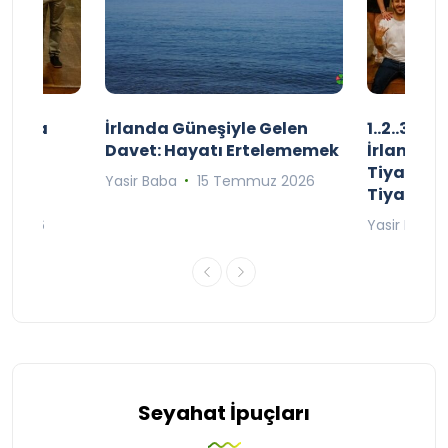
şınızda
İrlanda Güneşiyle Gelen
1..2..3.. 
kçe
Davet: Hayatı Ertelememek
İrlanda’n
;
Tiyatro T
Yasir Baba
15 Temmuz 2026
Tiyatrol
an 2026
Yasir Baba
Seyahat İpuçları