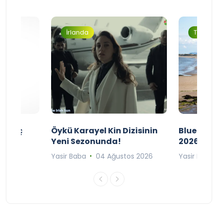
İrlanda
Turizm
ı Maç
Öykü Karayel Kin Dizisinin
Blue Flag
Yeni Sezonunda!
2026
n 2026
Yasir Baba
04 Ağustos 2026
Yasir Baba