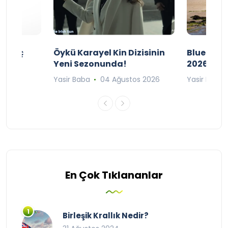
ı Maç
Öykü Karayel Kin Dizisinin
Blue Flag
Yeni Sezonunda!
2026
n 2026
Yasir Baba
04 Ağustos 2026
Yasir Baba
En Çok Tıklananlar
Birleşik Krallık Nedir?