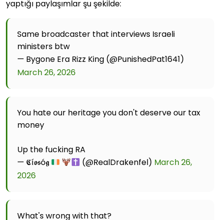
yaptığı paylaşımlar şu şekilde:
Same broadcaster that interviews Israeli
ministers btw
— Bygone Era Rizz King (@PunishedPat1641)
March 26, 2026
You hate our heritage you don't deserve our tax
money
Up the fucking RA
— 𝕮í𝖔𝖘ó𝖌
(@RealDrakenfel)
March 26,
2026
What's wrong with that?