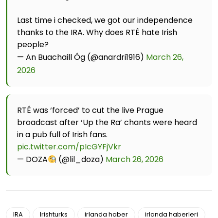
Last time i checked, we got our independence
thanks to the IRA. Why does RTÉ hate Irish
people?
— An Buachaill Óg (@anardri1916)
March 26,
2026
RTÉ was ‘forced’ to cut the live Prague
broadcast after ‘Up the Ra’ chants were heard
in a pub full of Irish fans.
pic.twitter.com/pIcGYFjVkr
— DOZA
(@lil_doza)
March 26, 2026
IRA
Irishturks
irlanda haber
irlanda haberleri