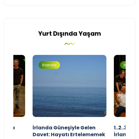
Yurt Dışında Yaşam
İrlanda
İrlanda
şınızda
İrlanda Güneşiyle Gelen
1..2..3.. 
kçe
Davet: Hayatı Ertelememek
İrlanda’n