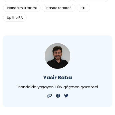
İrlanda milli takımı
İrlanda taraftarı
RTE
Up the RA
Yasir Baba
İrlanda'da yaşayan Türk göçmen gazeteci