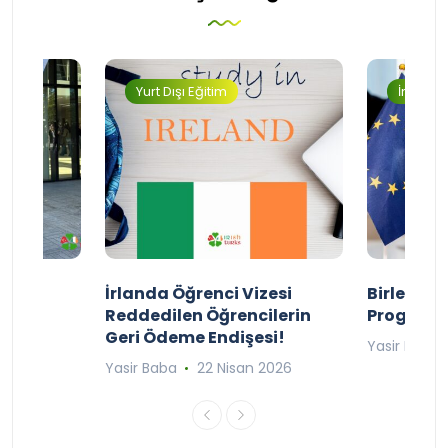
Yurt Dışı Eğitim
İngilter
ty
İrlanda Öğrenci Vizesi
Birleşik 
lıyor
Reddedilen Öğrencilerin
Programı
Geri Ödeme Endişesi!
2025
Yasir Baba
Yasir Baba
22 Nisan 2026