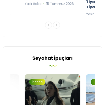
;
Tiyatro T
Yasir Baba
15 Temmuz 2026
Tiyatrol
an 2026
Yasir Baba
Seyahat İpuçları
İrlanda
Turizm