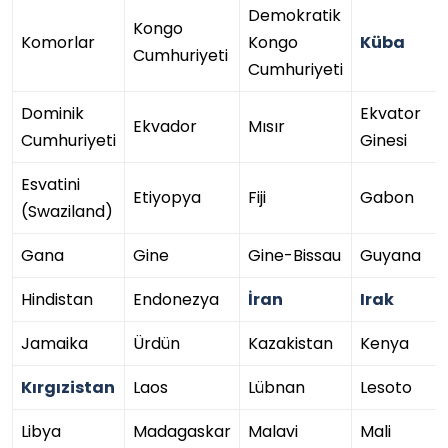
Demokratik
Kongo
Komorlar
Kongo
Küba
Cumhuriyeti
Cumhuriyeti
Dominik
Ekvator
Ekvador
Mısır
Cumhuriyeti
Ginesi
Esvatini
Etiyopya
Fiji
Gabon
(Swaziland)
Gana
Gine
Gine-Bissau
Guyana
Hindistan
Endonezya
İran
Irak
Jamaika
Ürdün
Kazakistan
Kenya
Kırgızistan
Laos
Lübnan
Lesoto
Libya
Madagaskar
Malavi
Mali