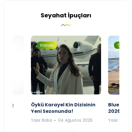
Seyahat İpuçları
İrlanda
Turizm
ı Maç
Öykü Karayel Kin Dizisinin
Blue Flag
Yeni Sezonunda!
2026
n 2026
Yasir Baba
04 Ağustos 2026
Yasir Baba