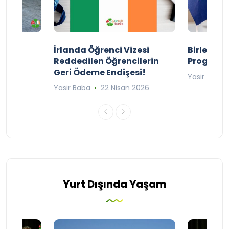
ty
İrlanda Öğrenci Vizesi
Birleşik 
lıyor
Reddedilen Öğrencilerin
Programı
Geri Ödeme Endişesi!
2025
Yasir Baba
Yasir Baba
22 Nisan 2026
Yurt Dışında Yaşam