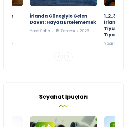
şınızda
İrlanda Güneşiyle Gelen
1..2..3.. 
kçe
Davet: Hayatı Ertelememek
İrlanda’n
;
Tiyatro T
Yasir Baba
15 Temmuz 2026
Tiyatrol
an 2026
Yasir Baba
Seyahat İpuçları
İrlanda
Turizm