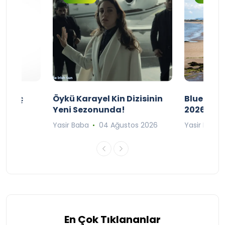
ı Maç
Öykü Karayel Kin Dizisinin
Blue Flag
Yeni Sezonunda!
2026
n 2026
Yasir Baba
04 Ağustos 2026
Yasir Baba
En Çok Tıklananlar