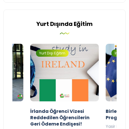
Yurt Dışında Eğitim
Yurt Dışı Eğitim
İngilter
ty
İrlanda Öğrenci Vizesi
Birleşik 
lıyor
Reddedilen Öğrencilerin
Programı
Geri Ödeme Endişesi!
2025
Yasir Baba