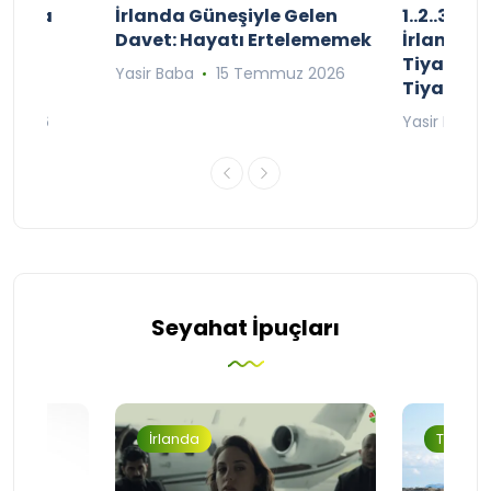
şınızda
İrlanda Güneşiyle Gelen
1..2..3.. 
kçe
Davet: Hayatı Ertelememek
İrlanda’n
;
Tiyatro T
Yasir Baba
15 Temmuz 2026
Tiyatrol
an 2026
Yasir Baba
Seyahat İpuçları
İrlanda
Turizm