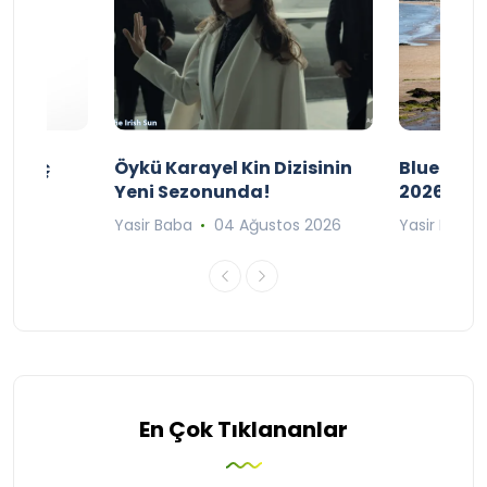
ı Maç
Öykü Karayel Kin Dizisinin
Blue Flag
Yeni Sezonunda!
2026
n 2026
Yasir Baba
04 Ağustos 2026
Yasir Baba
En Çok Tıklananlar