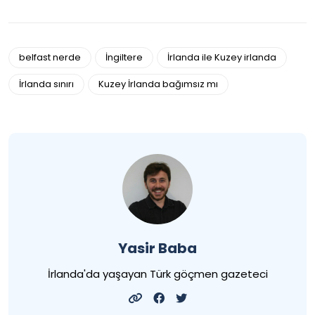
belfast nerde
İngiltere
İrlanda ile Kuzey irlanda
İrlanda sınırı
Kuzey İrlanda bağımsız mı
Yasir Baba
İrlanda'da yaşayan Türk göçmen gazeteci