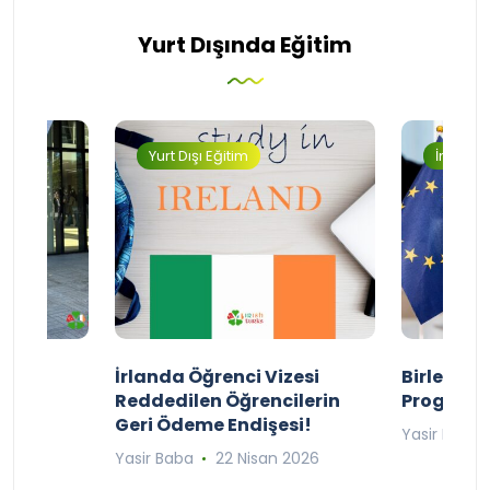
Yurt Dışında Eğitim
Yurt Dışı Eğitim
İngilter
ty
İrlanda Öğrenci Vizesi
Birleşik 
lıyor
Reddedilen Öğrencilerin
Programı
Geri Ödeme Endişesi!
2025
Yasir Baba
Yasir Baba
22 Nisan 2026